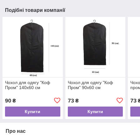
Подібні товари компанії
Чохол для одягу "Коф
Чохол для одягу "Коф
Чохо
Пром" 140х60 см
Пром" 90х60 см
пром
90
73
73
₴
₴
Купити
Купити
Про нас