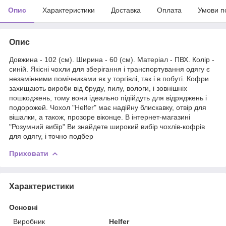
Опис
Характеристики
Доставка
Оплата
Умови п
Опис
Довжина - 102 (см). Ширина - 60 (см). Матеріал - ПВХ. Колір -
синій. Якісні чохли для зберігання і транспортування одягу є
незамінними помічниками як у торгівлі, так і в побуті. Кофри
захищають вироби від бруду, пилу, вологи, і зовнішніх
пошкоджень, тому вони ідеально підійдуть для відряджень і
подорожей. Чохол "Helfer" має надійну блискавку, отвір для
вішалки, а також, прозоре віконце. В інтернет-магазині
"Розумний вибір" Ви знайдете широкий вибір чохлів-кофрів
для одягу, і точно подбер
Приховати
Характеристики
Основні
Виробник
Helfer