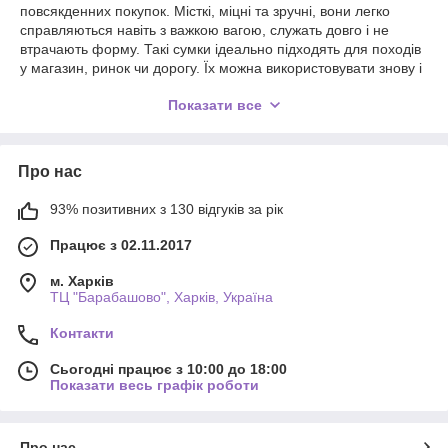
повсякденних покупок. Місткі, міцні та зручні, вони легко
справляються навіть з важкою вагою, служать довго і не
втрачають форму. Такі сумки ідеально підходять для походів
у магазин, ринок чи дорогу. Їх можна використовувати знову і
знову, що дозволяє заощадити і скоротити кількість
Показати все
пластикових пакетів, роблячи ваш вибір не тільки зручним,
але і екологічним. Завдяки різноманітності кольорів та
дизайнів ви легко підберете сумку, яка підійде саме вам.
Про нас
93% позитивних з 130 відгуків за рік
Працює з 02.11.2017
м. Харків
ТЦ "Барабашово", Харків, Україна
Контакти
Сьогодні працює з 10:00 до 18:00
Показати весь графік роботи
Про нас