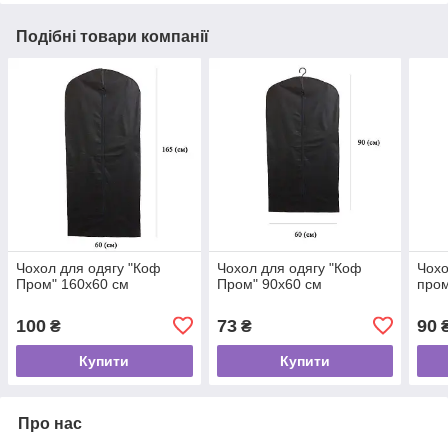
Подібні товари компанії
Чохол для одягу "Коф
Чохол для одягу "Коф
Чохо
Пром" 160х60 см
Пром" 90х60 см
пром
100
73
90
₴
₴
Купити
Купити
Про нас