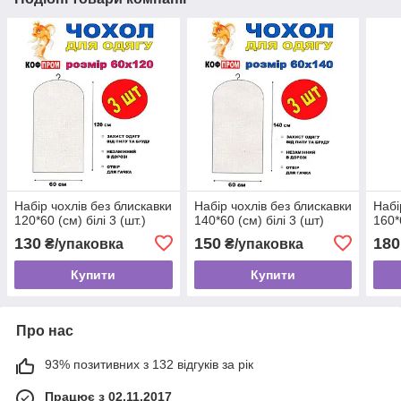
Набір чохлів без блискавки
Набір чохлів без блискавки
Набі
120*60 (см) білі 3 (шт.)
140*60 (см) білі 3 (шт)
160*
130
150
180
₴/упаковка
₴/упаковка
Купити
Купити
Про нас
93% позитивних з 132 відгуків за рік
Працює з 02.11.2017