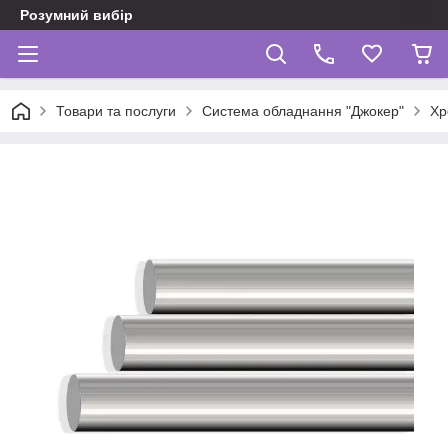
Розумний вибір
Товари та послуги
Система обладнання "Джокер"
Хр