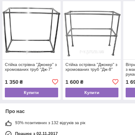
Стійка острівна "Джокер" з
Стійка острівна "Джокер" з
Вітр
хромованих труб "Дж-7"
хромованих труб "Дж-8"
з ма
рука
1 350
1 600
1 6
₴
₴
Купити
Купити
Про нас
93% позитивних з 132 відгуків за рік
Працює з 02.11.2017