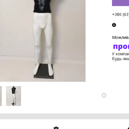
+380 (63
У компан
будь-як