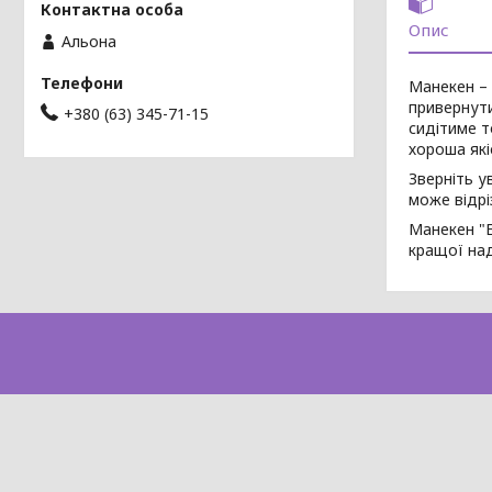
Опис
Альона
Манекен – 
привернути
+380 (63) 345-71-15
сидітиме т
хороша які
Зверніть у
може відрі
Манекен "Е
кращої над