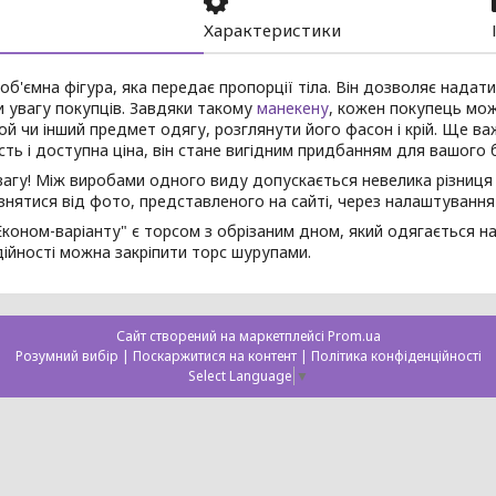
Характеристики
об'ємна фігура, яка передає пропорції тіла. Він дозволяє надати
 увагу покупців. Завдяки такому
манекену
, кожен покупець мож
ой чи інший предмет одягу, розглянути його фасон і крій. Ще 
сть і доступна ціна, він стане вигідним придбанням для вашого б
вагу! Між виробами одного виду допускається невелика різниця в
знятися від фото, представленого на сайті, через налаштуванн
коном-варіанту" є торсом з обрізаним дном, який одягається на
ійності можна закріпити торс шурупами.
Сайт створений на маркетплейсі
Prom.ua
Розумний вибір |
Поскаржитися на контент
|
Політика конфіденційності
Select Language
▼