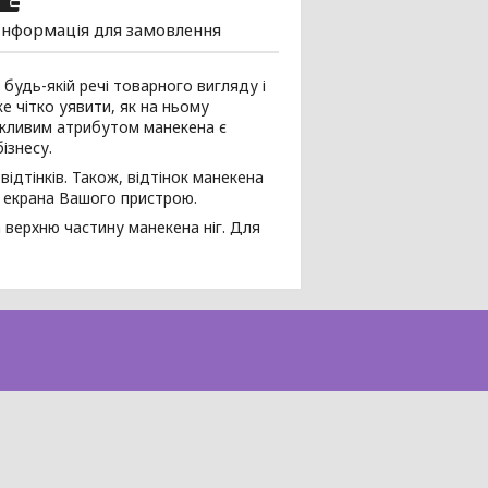
Інформація для замовлення
 будь-якій речі товарного вигляду і
е чітко уявити, як на ньому
важливим атрибутом манекена є
ізнесу.
ідтінків. Також, відтінок манекена
я екрана Вашого пристрою.
 верхню частину манекена ніг. Для