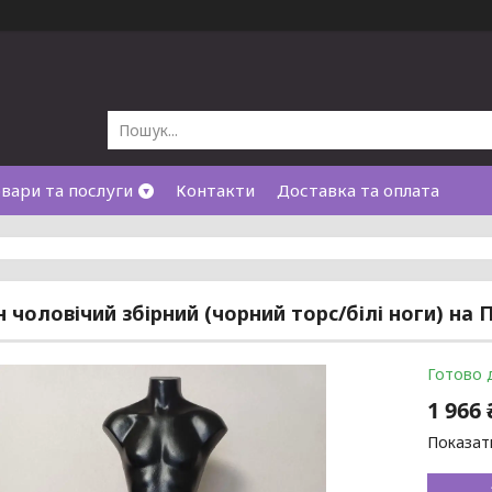
вари та послуги
Контакти
Доставка та оплата
 чоловічий збірний (чорний торс/білі ноги) на 
Готово 
1 966 
Показати