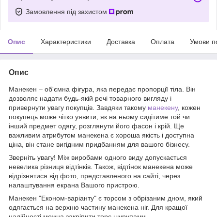
Замовлення під захистом
Опис
Характеристики
Доставка
Оплата
Умови п
Опис
Манекен – об'ємна фігура, яка передає пропорції тіла. Він
дозволяє надати будь-якій речі товарного вигляду і
привернути увагу покупців. Завдяки такому
манекену
, кожен
покупець може чітко уявити, як на ньому сидітиме той чи
інший предмет одягу, розглянути його фасон і крій. Ще
важливим атрибутом манекена є хороша якість і доступна
ціна, він стане вигідним придбанням для вашого бізнесу.
Зверніть увагу! Між виробами одного виду допускається
невелика різниця відтінків. Також, відтінок манекена може
відрізнятися від фото, представленого на сайті, через
налаштування екрана Вашого пристрою.
Манекен "Економ-варіанту" є торсом з обрізаним дном, який
одягається на верхню частину манекена ніг. Для кращої
надійності можна закріпити торс шурупами.