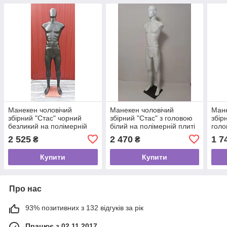
Манекен чоловічий
Манекен чоловічий
Мане
збірний "Стас" чорний
збірний "Стас" з головою
збір
безликий на полімерній
білий на полімерній плиті
голо
плиті
2 525
2 470
1 7
₴
₴
Купити
Купити
Про нас
93% позитивних з 132 відгуків за рік
Працює з 02.11.2017