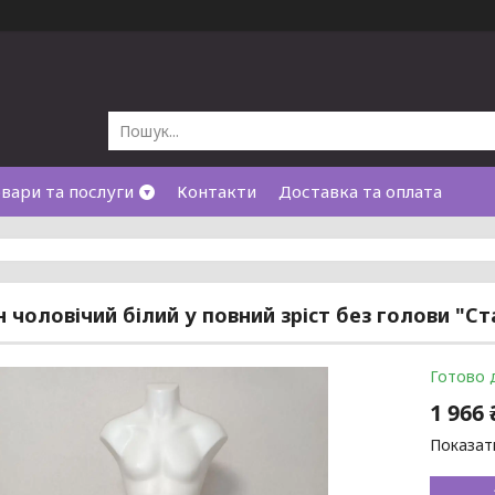
вари та послуги
Контакти
Доставка та оплата
 чоловічий білий у повний зріст без голови "Ста
Готово 
1 966 
Показати