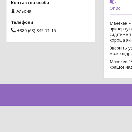
Опис
Альона
Манекен – 
привернути
+380 (63) 345-71-15
сидітиме т
хороша які
Зверніть у
може відрі
Манекен "Е
кращої над