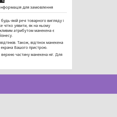
Інформація для замовлення
 будь-якій речі товарного вигляду і
е чітко уявити, як на ньому
важливим атрибутом манекена є
ізнесу.
ідтінків. Також, відтінок манекена
я екрана Вашого пристрою.
 верхню частину манекена ніг. Для