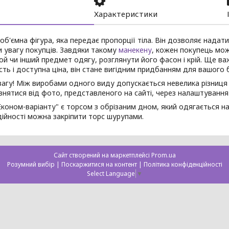
Характеристики
об'ємна фігура, яка передає пропорції тіла. Він дозволяє надати
 увагу покупців. Завдяки такому
манекену
, кожен покупець мож
ой чи інший предмет одягу, розглянути його фасон і крій. Ще 
сть і доступна ціна, він стане вигідним придбанням для вашого б
вагу! Між виробами одного виду допускається невелика різниця в
знятися від фото, представленого на сайті, через налаштуванн
коном-варіанту" є торсом з обрізаним дном, який одягається на
ійності можна закріпити торс шурупами.
Сайт створений на маркетплейсі
Prom.ua
Розумний вибір |
Поскаржитися на контент
|
Політика конфіденційності
Select Language
▼