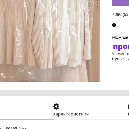
+380 (63
У компан
будь-як
Характеристики
 – 80*65 (см);