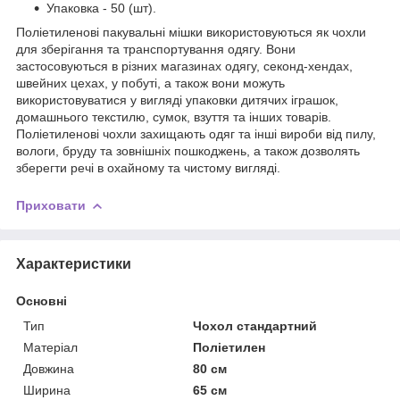
Упаковка - 50 (шт).
Поліетиленові пакувальні мішки використовуються як чохли
для зберігання та транспортування одягу. Вони
застосовуються в різних магазинах одягу, секонд-хендах,
швейних цехах, у побуті, а також вони можуть
використовуватися у вигляді упаковки дитячих іграшок,
домашнього текстилю, сумок, взуття та інших товарів.
Поліетиленові чохли захищають одяг та інші вироби від пилу,
вологи, бруду та зовнішніх пошкоджень, а також дозволять
зберегти речі в охайному та чистому вигляді.
Приховати
Характеристики
Основні
Тип
Чохол стандартний
Матеріал
Поліетилен
Довжина
80 см
Ширина
65 см