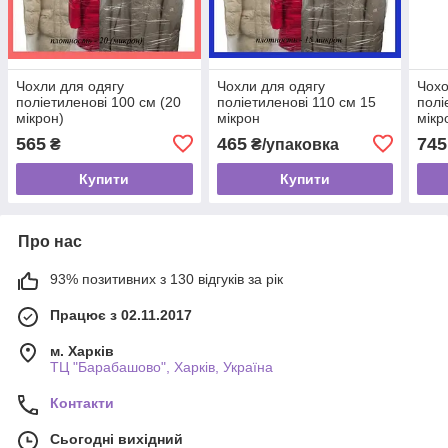
Чохли для одягу
Чохли для одягу
Чохо
поліетиленові 100 см (20
поліетиленові 110 см 15
полі
мікрон)
мікрон
мікр
565
465
745
₴
₴/упаковка
Купити
Купити
Про нас
93% позитивних з 130 відгуків за рік
Працює з 02.11.2017
м. Харків
ТЦ "Барабашово", Харків, Україна
Контакти
Сьогодні вихідний