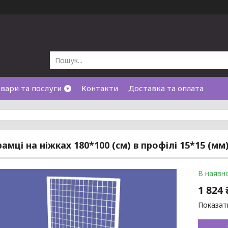
вари та послуги
Контакти
Доставка та оплата
рамці на ніжках 180*100 (см) в профілі 15*15 (мм
В наявно
1 824 
Показати