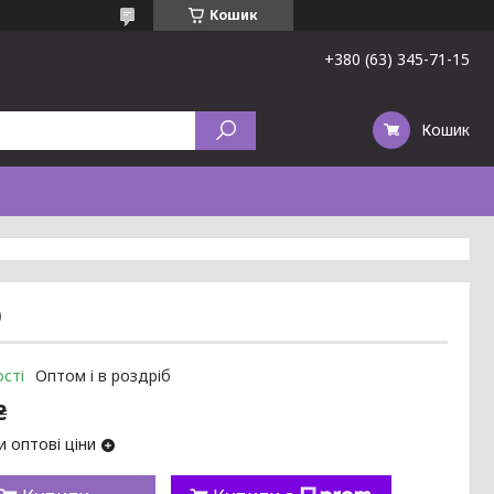
Кошик
+380 (63) 345-71-15
Кошик
)
сті
Оптом і в роздріб
₴
 оптові ціни