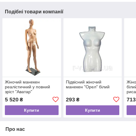
Подібні товари компанії
Жіночий манекен
Підвісний жіночий
Жіно
реалістичний у повний
манекен "Орел" білий
біли
зріст "Аватар"
риса
5 520
293
713
₴
₴
Купити
Купити
Про нас