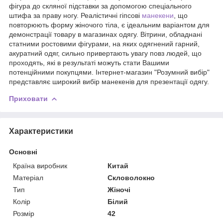
фігура до скляної підставки за допомогою спеціального
штифа за праву ногу. Реалістичні гіпсові
манекени
, що
повторюють форму жіночого тіла, є ідеальним варіантом для
демонстрації товару в магазинах одягу. Вітрини, обладнані
статними ростовими фігурами, на яких одягнений гарний,
акуратний одяг, сильно привертають увагу повз людей, що
проходять, які в результаті можуть стати Вашими
потенційними покупцями. Інтернет-магазин "Розумний вибір"
представляє широкий вибір манекенів для презентації одягу.
Приховати
Характеристики
Основні
Країна виробник
Китай
Матеріал
Скловолокно
Тип
Жіночі
Колір
Білий
Розмір
42