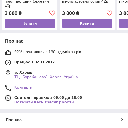
пінопластовий бежевий
пінопластовий білий 42р
піно
40р
3 000
3 000
3 0
₴
₴
Купити
Купити
Про нас
92% позитивних з 130 відгуків за рік
Працює з 02.11.2017
м. Харків
ТЦ "Барабашово", Харків, Україна
Контакти
Сьогодні працює з 09:00 до 18:00
Показати весь графік роботи
Про нас