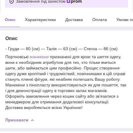
Замовлення під захистом
Опис
Характеристики
Доставка
Оплата
Умови п
Опис
- Груди — 80 (см) — Талія — 63 (см) — Стегна — 86 (см)
Портновські
манекени
призначені для крою та шиття одягу,
вони є необхідним атрибутом для тих, хто тільки вчиться
шити, або займається цим професійно. Процес створення
одягу дуже кропіткий і трудомісткий, помічниками в цій справі
стануть плинкі фігури, які неабияк полегшать Вашу роботу.
Манекени з пінопласту використовуються як для пошиття, так
і для демонстрації одягу в торгових залах магазинів.
Оформіть замовлення через кошик сайту або зв'язатися з
менеджером для отримання додаткової консультації.
Доставка виробляється всією Україною!
Приховати