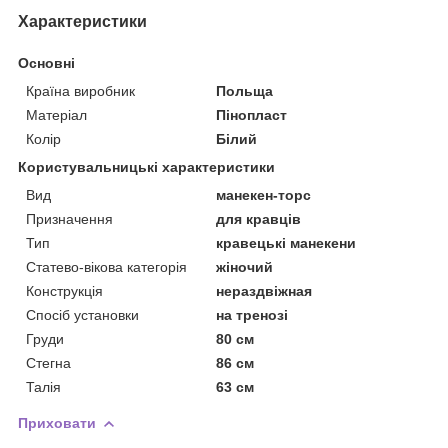
Характеристики
Основні
Країна виробник
Польща
Матеріал
Пінопласт
Колір
Білий
Користувальницькі характеристики
Вид
манекен-торс
Призначення
для кравців
Тип
кравецькі манекени
Статево-вікова категорія
жіночий
Конструкція
нераздвіжная
Спосіб установки
на тренозі
Груди
80 см
Стегна
86 см
Талія
63 см
Приховати