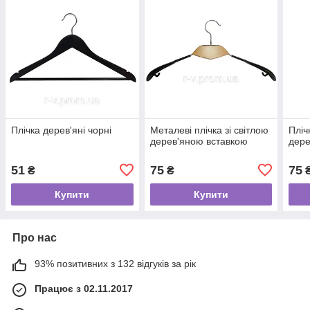
Плічка дерев'яні чорні
Металеві плічка зі світлою
Пліч
дерев'яною вставкою
дере
51
75
75
₴
₴
Купити
Купити
Про нас
93% позитивних з 132 відгуків за рік
Працює з 02.11.2017