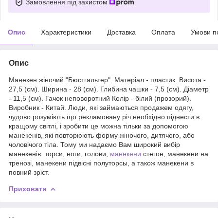
Замовлення під захистом
Опис
Характеристики
Доставка
Оплата
Умови п
Опис
Манекен жіночий "Бюстгальтер". Матеріал - пластик. Висота -
27,5 (см). Ширина - 28 (см). Глибина чашки - 7,5 (см). Діаметр
- 11,5 (см). Гачок неповоротний Колір - білий (прозорий).
Виробник - Китай. Люди, які займаються продажем одягу,
чудово розуміють що рекламовану річ необхідно піднести в
кращому світлі, і зробити це можна тільки за допомогою
манекенів, які повторюють форму жіночого, дитячого, або
чоловічого тіла. Тому ми надаємо Вам широкий вибір
манекенів: торси, ноги, голови,
манекени
стегон, манекени на
тренозі, манекени підвісні полуторсы, а також манекени в
повний зріст.
Приховати