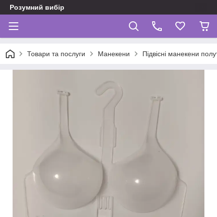
Розумний вибір
Товари та послуги
Манекени
Підвісні манекени пол