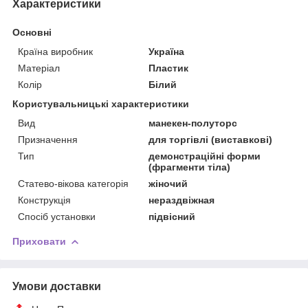
Характеристики
Основні
Країна виробник
Україна
Матеріал
Пластик
Колір
Білий
Користувальницькі характеристики
Вид
манекен-полуторс
Призначення
для торгівлі (виставкові)
Тип
демонстраційні форми
(фрагменти тіла)
Статево-вікова категорія
жіночий
Конструкція
нераздвіжная
Спосіб установки
підвісний
Приховати
Умови доставки