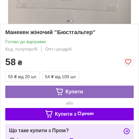
Манекен жіночий "Бюстгальтер"
Готово до відправки
Код: полуторс/6
Опт і роздріб
58
₴
55 ₴
від 20 шт.
54 ₴
від 100 шт.
Купити
або
Купити з
Що таке купити з Пром?