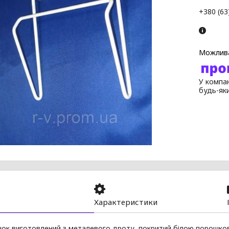
+380 (63
У компан
будь-як
Характеристики
чок виготовлений з металевого дроту, покритий білою порошк