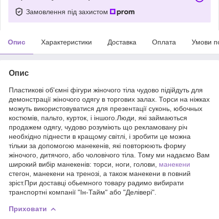
Замовлення під захистом
Опис
Характеристики
Доставка
Оплата
Умови п
Опис
Пластикові об'ємні фігури жіночого тіла чудово підійдуть для
демонстрації жіночого одягу в торгових залах. Торси на ніжках
можуть використовуватися для презентації суконь, юбочных
костюмів, пальто, курток, і іншого.Люди, які займаються
продажем одягу, чудово розуміють що рекламовану річ
необхідно піднести в кращому світлі, і зробити це можна
тільки за допомогою манекенів, які повторюють форму
жіночого, дитячого, або чоловічого тіла. Тому ми надаємо Вам
широкий вибір манекенів: торси, ноги, голови,
манекени
стегон, манекени на тренозі, а також манекени в повний
зріст.При доставці обьемного товару радимо вибирати
транспортні компанії "Ін-Тайм" або "Делівері".
Приховати