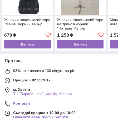
Жіночий пластиковий торс
Жіночий пластиковий торс
Мане
"Маша" чорний 44 р-р
на тринозі чорний
нога
"Наташа" 42 р-р
678
1 258
1 5
₴
₴
Купити
Купити
Про нас
93% позитивних з 130 відгуків за рік
Працює з 02.11.2017
м. Харків
ТЦ "Барабашово", Харків, Україна
Контакти
Сьогодні працює з 10:00 до 18:00
Показати весь графік роботи