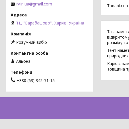
rv.in.ua@gmail.com
ТЦ "Барабашово", Харків, Україна
Такі намет
відкритому
Розумний вибір
розміру та
Тент намет
природних 
Альона
Каркас нам
Товщина тр
+380 (63) 345-71-15