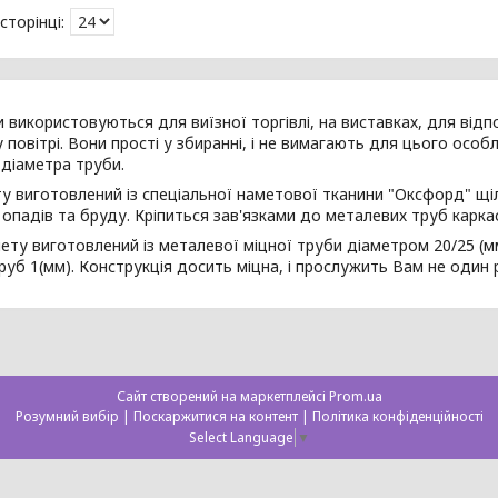
и використовуються для виїзної торгівлі, на виставках, для від
 повітрі. Вони прості у збиранні, і не вимагають для цього особл
 діаметра труби.
у виготовлений із спеціальної наметової тканини "Оксфорд" щіль
опадів та бруду. Кріпиться зав'язками до металевих труб карка
ету виготовлений із металевої міцної труби діаметром 20/25 (
уб 1(мм). Конструкція досить міцна, і прослужить Вам не один р
Сайт створений на маркетплейсі
Prom.ua
Розумний вибір |
Поскаржитися на контент
|
Політика конфіденційності
Select Language
▼