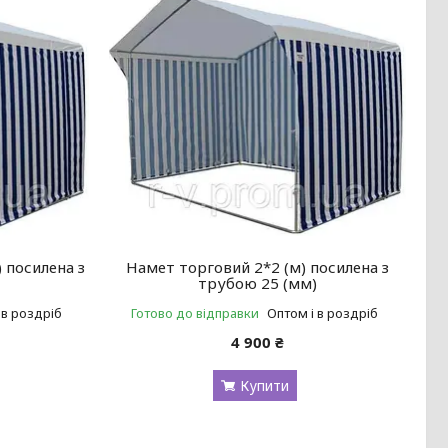
 посилена з
Намет торговий 2*2 (м) посилена з
)
трубою 25 (мм)
 в роздріб
Готово до відправки
Оптом і в роздріб
4 900 ₴
Купити