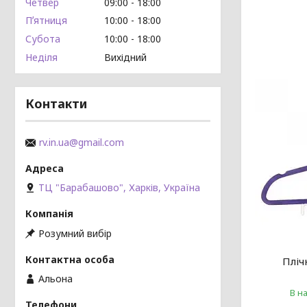
Четвер
09:00
18:00
Пʼятниця
10:00
18:00
Субота
10:00
18:00
Неділя
Вихідний
Контакти
rv.in.ua@gmail.com
ТЦ "Барабашово", Харків, Україна
Розумний вибір
Пліч
Альона
В н