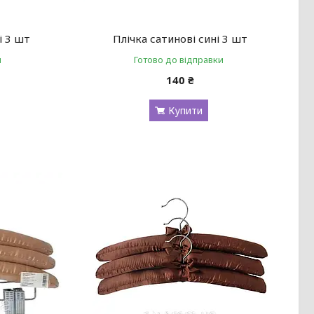
і 3 шт
Плічка сатинові сині 3 шт
и
Готово до відправки
140 ₴
Купити