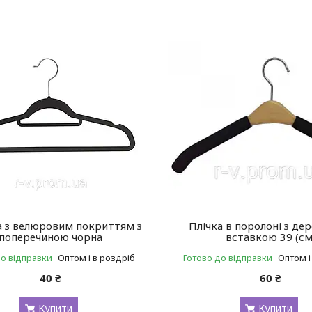
а з велюровим покриттям з
Плічка в поролоні з де
поперечиною чорна
вставкою 39 (см
до відправки
Оптом і в роздріб
Готово до відправки
Оптом і
40 ₴
60 ₴
Купити
Купити