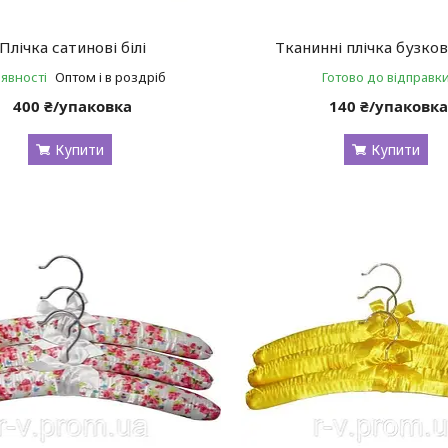
Плічка сатинові білі
Тканинні плічка бузков
аявності
Оптом і в роздріб
Готово до відправк
400 ₴/упаковка
140 ₴/упаковк
Купити
Купити