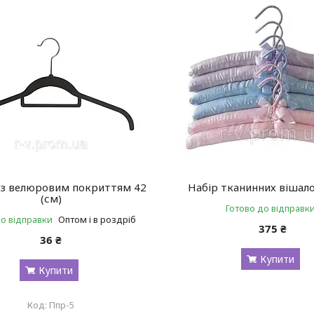
 з велюровим покриттям 42
Набір тканинних вішало
(см)
Готово до відправк
до відправки
Оптом і в роздріб
375 ₴
36 ₴
Купити
Купити
Ппр-5