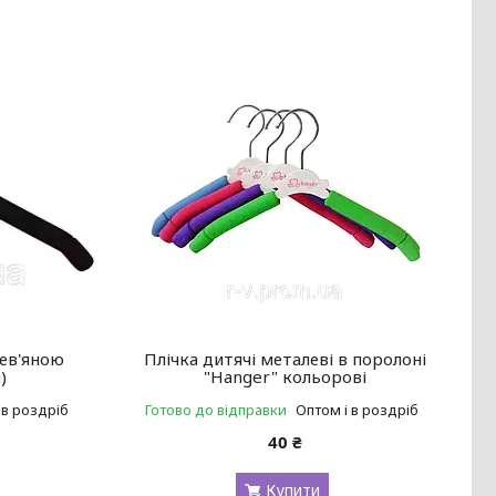
рев'яною
Плічка дитячі металеві в поролоні
)
"Hanger" кольорові
 в роздріб
Готово до відправки
Оптом і в роздріб
40 ₴
Купити