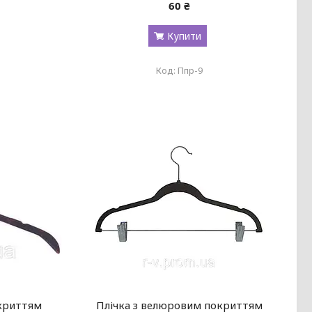
60 ₴
Купити
Ппр-9
окриттям
Плічка з велюровим покриттям