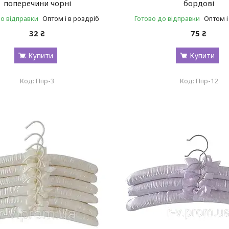
поперечини чорні
бордові
до відправки
Оптом і в роздріб
Готово до відправки
Оптом і
32 ₴
75 ₴
Купити
Купити
Ппр-3
Ппр-12