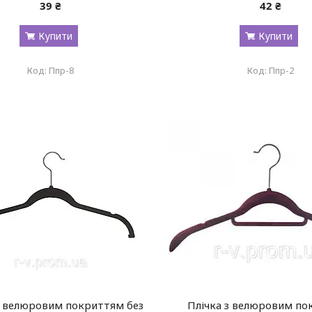
39 ₴
42 ₴
Купити
Купити
Ппр-8
Ппр-2
з велюровим покриттям без
Плічка з велюровим п