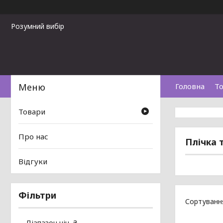
Розумний вибір
Головна
То
Товари
Про нас
Плічка т
Відгуки
Фільтри
Діапазон цін, ₴