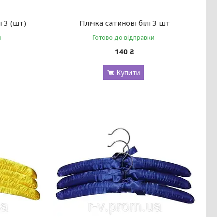
і 3 (шт)
Плічка сатинові білі 3 шт
и
Готово до відправки
а
140 ₴
Купити