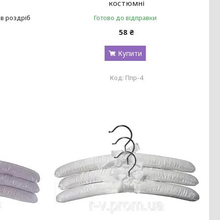
костюмні
 в роздріб
Готово до відправки
58 ₴
Купити
Ппр-4