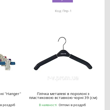
Ппр-1
ні "Hanger"
Плічка металеві в поролоні з
пластиковою вставкою чорні 39 (см)
 в роздріб
В наявності
Оптом і в роздріб